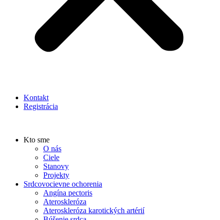
Kontakt
Registrácia
Kto sme
O nás
Ciele
Stanovy
Projekty
Srdcovocievne ochorenia
Angína pectoris
Ateroskleróza
Ateroskleróza karotických artérií
Búšenie srdca