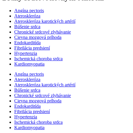
Angína pectoris
Ateroskleróza
Ateroskleróza karotických artérií
Búšenie srdca
Chronické srdcové zlyhávanie
Cievna mozgová príhoda
Endokarditída
Fibrilácia predsiení
Hypertenzia
Ischemická choroba srdca
Kardiomyopatia
Angína pectoris
Ateroskleróza
Ateroskleróza karotických artérií
Búšenie srdca
Chronické srdcové zlyhávanie
Cievna mozgová príhoda
Endokarditída
Fibrilácia predsiení
Hypertenzia
Ischemická choroba srdca
Kardiomyopatia