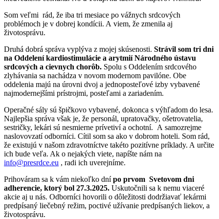
Som veľmi rád, že iba tri mesiace po vážnych srdcových
problémoch je v dobrej kondícii. A viem, že zmenila aj
životosprávu.
Druhá dobrá správa vyplýva z mojej skúsenosti.
Strávil som tri dni
na Oddelení kardiostimulácie a arytmií Národného ústavu
srdcových a cievnych chorôb.
Spolu s Oddelením srdcového
zlyhávania sa nachádza v novom modernom pavilóne. Obe
oddelenia majú na úrovni dvoj a jednoposteľové izby vybavené
najmodernejšími prístrojmi, posteľami a zariadením.
Operačné sály sú špičkovo vybavené, dokonca s výhľadom do lesa.
Najlepšia správa však je, že personál, upratovačky, ošetrovatelia,
sestričky, lekári sú nesmierne prívetiví a ochotní. A samozrejme
naslovovzatí odborníci. Cítil som sa ako v dobrom hoteli. Som rád,
že existujú v našom zdravotníctve takéto pozitívne príklady. A určite
ich bude veľa. Ak o nejakých viete, napíšte nám na
info@presrdce.eu
, radi ich uverejníme.
Prihováram sa k vám niekoľko dní
po prvom Svetovom dni
adherencie, ktorý bol 27.3.2025.
Uskutočnili sa k nemu viaceré
akcie aj u nás. Odborníci hovorili o dôležitosti dodržiavať lekármi
predpísaný liečebný režim, poctivé užívanie predpísaných liekov, a
životosprávu.