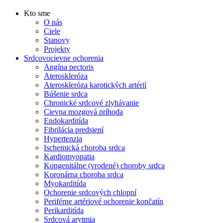
Kto sme
O nás
Ciele
Stanovy
Projekty
Srdcovocievne ochorenia
Angína pectoris
Ateroskleróza
Ateroskleróza karotických artérií
Búšenie srdca
Chronické srdcové zlyhávanie
Cievna mozgová príhoda
Endokarditída
Fibrilácia predsiení
Hypertenzia
Ischemická choroba srdca
Kardiomyopatia
Kongenitálne (vrodené) choroby srdca
Koronárna choroba srdca
Myokarditída
Ochorenie srdcových chlopní
Periférne artériové ochorenie končatín
Perikarditída
Srdcová arytmia