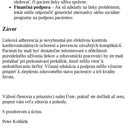
sledovať, či pacient lieky užíva správne.
Finančná podpora
– Ak sú náklady na lieky problémom,
lekár môže odporučiť generické alternatívy alebo sociálne
programy na podporu pacientov.
Záver
Lieková adherencia je nevyhnutná pre efektívnu kontrolu
kardiovaskulárnych ochorení a prevenciu závažných komplikácií.
Pacienti by mali byť dostatočne informovaní o dôležitosti
pravidelného užívania liekov a zdravotnícki pracovníci by im mali
pomáhať pri prekonávaní prekážok, ktoré môžu viesť k
nedodržiavaniu liečby. Včasná edukácia a podpora môžu výrazne
prispieť k zlepšeniu zdravotného stavu pacientov a ich kvality
života.
Vážení členovia a priaznivci našej Únie, pokiaľ ste dočítali až sem,
prajem vám veľa zdravia a pohody.
S pozdravom a úctou.
Peter Kollárik