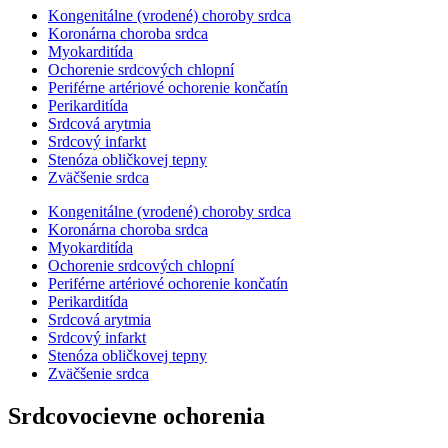
Kongenitálne (vrodené) choroby srdca
Koronárna choroba srdca
Myokarditída
Ochorenie srdcových chlopní
Periférne artériové ochorenie končatín
Perikarditída
Srdcová arytmia
Srdcový infarkt
Stenóza obličkovej tepny
Zväčšenie srdca
Kongenitálne (vrodené) choroby srdca
Koronárna choroba srdca
Myokarditída
Ochorenie srdcových chlopní
Periférne artériové ochorenie končatín
Perikarditída
Srdcová arytmia
Srdcový infarkt
Stenóza obličkovej tepny
Zväčšenie srdca
Srdcovocievne ochorenia