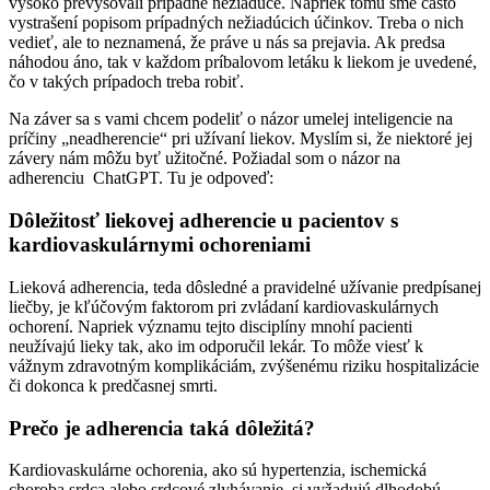
vysoko prevyšovali prípadné nežiadúce. Napriek tomu sme často
vystrašení popisom prípadných nežiadúcich účinkov. Treba o nich
vedieť, ale to neznamená, že práve u nás sa prejavia. Ak predsa
náhodou áno, tak v každom príbalovom letáku k liekom je uvedené,
čo v takých prípadoch treba robiť.
Na záver sa s vami chcem podeliť o názor umelej inteligencie na
príčiny „neadherencie“ pri užívaní liekov. Myslím si, že niektoré jej
závery nám môžu byť užitočné. Požiadal som o názor na
adherenciu ChatGPT. Tu je odpoveď:
Dôležitosť liekovej adherencie u pacientov s
kardiovaskulárnymi ochoreniami
Lieková adherencia, teda dôsledné a pravidelné užívanie predpísanej
liečby, je kľúčovým faktorom pri zvládaní kardiovaskulárnych
ochorení. Napriek významu tejto disciplíny mnohí pacienti
neužívajú lieky tak, ako im odporučil lekár. To môže viesť k
vážnym zdravotným komplikáciám, zvýšenému riziku hospitalizácie
či dokonca k predčasnej smrti.
Prečo je adherencia taká dôležitá?
Kardiovaskulárne ochorenia, ako sú hypertenzia, ischemická
choroba srdca alebo srdcové zlyhávanie, si vyžadujú dlhodobú