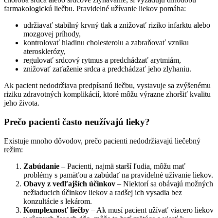
farmakologickú liečbu. Pravidelné užívanie liekov pomáha:
udržiavať stabilný krvný tlak a znižovať riziko infarktu alebo
mozgovej príhody,
kontrolovať hladinu cholesterolu a zabraňovať vzniku
aterosklerózy,
regulovať srdcový rytmus a predchádzať arytmiám,
znižovať zaťaženie srdca a predchádzať jeho zlyhaniu.
Ak pacient nedodržiava predpísanú liečbu, vystavuje sa zvýšenému
riziku zdravotných komplikácií, ktoré môžu výrazne zhoršiť kvalitu
jeho života.
Prečo pacienti často neužívajú lieky?
Existuje mnoho dôvodov, prečo pacienti nedodržiavajú liečebný
režim:
Zabúdanie
– Pacienti, najmä starší ľudia, môžu mať
problémy s pamäťou a zabúdať na pravidelné užívanie liekov.
Obavy z vedľajších účinkov
– Niektorí sa obávajú možných
nežiaducich účinkov liekov a radšej ich vysadia bez
konzultácie s lekárom.
Komplexnosť liečby
– Ak musí pacient užívať viacero liekov