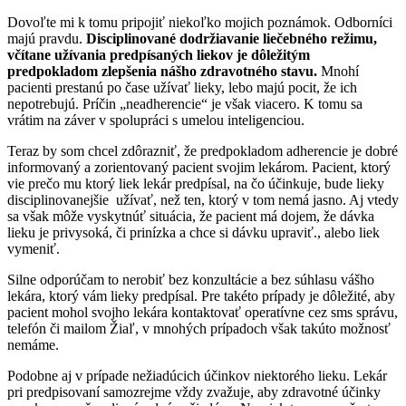
Dovoľte mi k tomu pripojiť niekoľko mojich poznámok. Odborníci
majú pravdu.
Disciplinované dodržiavanie liečebného režimu,
včítane užívania predpísaných liekov je dôležitým
predpokladom zlepšenia nášho zdravotného stavu.
Mnohí
pacienti prestanú po čase užívať lieky, lebo majú pocit, že ich
nepotrebujú. Príčin „neadherencie“ je však viacero. K tomu sa
vrátim na záver v spolupráci s umelou inteligenciou.
Teraz by som chcel zdôrazniť, že predpokladom adherencie je dobré
informovaný a zorientovaný pacient svojim lekárom. Pacient, ktorý
vie prečo mu ktorý liek lekár predpísal, na čo účinkuje, bude lieky
disciplinovanejšie užívať, než ten, ktorý v tom nemá jasno. Aj vtedy
sa však môže vyskytnúť situácia, že pacient má dojem, že dávka
lieku je privysoká, či prinízka a chce si dávku upraviť., alebo liek
vymeniť.
Silne odporúčam to nerobiť bez konzultácie a bez súhlasu vášho
lekára, ktorý vám lieky predpísal. Pre takéto prípady je dôležité, aby
pacient mohol svojho lekára kontaktovať operatívne cez sms správu,
telefón či mailom Žiaľ, v mnohých prípadoch však takúto možnosť
nemáme.
Podobne aj v prípade nežiadúcich účinkov niektorého lieku. Lekár
pri predpisovaní samozrejme vždy zvažuje, aby zdravotné účinky