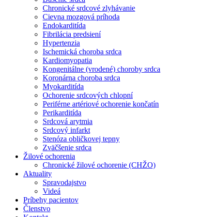
Chronické srdcové zlyhávanie
Cievna mozgová príhoda
Endokarditída
Fibrilácia predsiení
Hypertenzia
Ischemická choroba srdca
Kardiomyopatia
Kongenitálne (vrodené) choroby srdca
Koronárna choroba srdca
Myokarditída
Ochorenie srdcových chlopní
Periférne artériové ochorenie končatín
Perikarditída
Srdcová arytmia
Srdcový infarkt
Stenóza obličkovej tepny
Zväčšenie srdca
Žilové ochorenia
Chronické žilové ochorenie (CHŽO)
Aktuality
Spravodajstvo
Videá
Príbehy pacientov
Členstvo