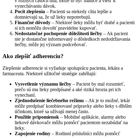
v rôznych časoch dňa, môže to byť mätúce a viesť k
vynechávaniu dávok.
Pocit zlepšenia
– Pacienti sa niekedy cítia lepšie a
domnievajú sa, že už lieky nepotrebujú.
Finančné dôvody
– Niektoré lieky môžu byť drahé a pacienti
si ich nemôžu dovoliť pravidelne kupovať.
Nedostatočné pochopenie dôležitosti liečby
– Ak pacient
nie je dostatočne informovaný o dôsledkoch nedodržiavania
liečby, môže jej význam podceňovať.
Ako zlepšiť adherenciu?
Zlepšenie adherencie si vyžaduje spoluprácu pacienta, lekára a
farmaceuta. Niektoré užitočné stratégie zahŕňajú:
Vysvetlenie významu liečby
– Pacient by mal rozumieť,
prečo sú mu lieky predpísané a aké riziká hrozia pri ich
vynechaní.
Zjednodušenie liečebného režimu
– Ak je to možné, lekár
môže predpísať kombinované prípravky alebo lieky s dlhším
účinkom, ktoré sa užívajú menej často.
Použitie pripomienok
– Mobilné aplikácie, alarmy alebo
liekové dávkovače môžu pomôcť pacientom nezabúdať na
lieky.
Zapojenie rodiny
– Rodinní príslušníci môžu pomôcť