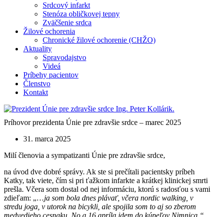
Srdcový infarkt
Stenóza obličkovej tepny
Zväčšenie srdca
Žilové ochorenia
Chronické žilové ochorenie (CHŽO)
Aktuality
Spravodajstvo
Videá
Príbehy pacientov
Členstvo
Kontakt
Príhovor prezidenta Únie pre zdravšie srdce – marec 2025
31. marca 2025
Milí členovia a sympatizanti Únie pre zdravšie srdce,
na úvod dve dobré správy. Ak ste si prečítali pacientsky príbeh
Katky, tak viete, čím si pri ťažkom infarkte a krátkej klinickej smrti
prešla. Včera som dostal od nej informáciu, ktorú s radosťou s vami
zdieľam: „…
ja som bola dnes plávať, včera nordic walking, v
stredu joga, v utorok na bicykli, ale spojila som to aj so zberom
medvedieho cesnaku. No a 16.apríla idem do kúpeľov Nimnica.“