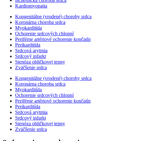
Ischemická choroba srdca
Kardiomyopatia
Kongenitálne (vrodené) choroby srdca
Koronárna choroba srdca
Myokarditída
Ochorenie srdcových chlopní
Periférne artériové ochorenie končatín
Perikarditída
Srdcová arytmia
Srdcový infarkt
Stenóza obličkovej tepny
Zväčšenie srdca
Kongenitálne (vrodené) choroby srdca
Koronárna choroba srdca
Myokarditída
Ochorenie srdcových chlopní
Periférne artériové ochorenie končatín
Perikarditída
Srdcová arytmia
Srdcový infarkt
Stenóza obličkovej tepny
Zväčšenie srdca