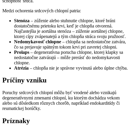
schopnosť srdca.
Medzi ochorenia srdcových chlopní patria:
Stenóza
– zúženie alebo stuhnutie chlopne, ktoré bráni
dostatočnému prietoku krvi, keď je chlopňa otvorená.
Najčastejšia je aortálna stenóza – zúženie aortálnej chlopne,
ktorej cípy zvápenatejú a tým chlopňa stráca svoju pružnosť.
Nedomykavosť chlopne
– chlopňa sa nedostatočne zatvára,
čo sa prejavuje spätným tokom krvi pri zavretej chlopni.
Prolaps
– degeneratívna porucha chlopne, ktorej klapky sa
nedostatočne zatvárajú – môže prerásť do nedomykavosti
chlopne.
Atrézia
– chlopňa nie je správne vyvinutá alebo úplne chýba.
Príčiny vzniku
Poruchy srdcových chlopní môžu byť vrodené alebo vznikajú
degeneratívnymi zmenami chlopní, ku ktorým dochádza vekom
alebo sú dôsledkom rôznych chorôb, napríklad endokarditídy či
reumatickej horúčky.
Príznaky