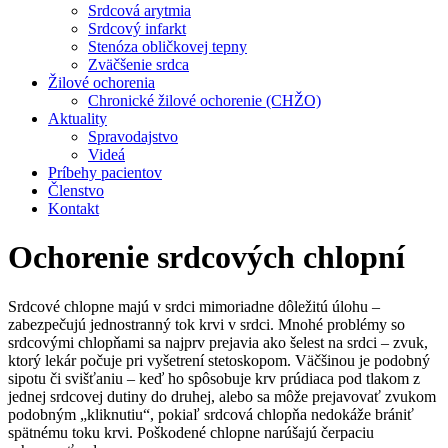
Srdcová arytmia
Srdcový infarkt
Stenóza obličkovej tepny
Zväčšenie srdca
Žilové ochorenia
Chronické žilové ochorenie (CHŽO)
Aktuality
Spravodajstvo
Videá
Príbehy pacientov
Členstvo
Kontakt
Ochorenie srdcových chlopní
Srdcové chlopne majú v srdci mimoriadne dôležitú úlohu –
zabezpečujú jednostranný tok krvi v srdci. Mnohé problémy so
srdcovými chlopňami sa najprv prejavia ako šelest na srdci – zvuk,
ktorý lekár počuje pri vyšetrení stetoskopom. Väčšinou je podobný
sipotu či svišťaniu – keď ho spôsobuje krv prúdiaca pod tlakom z
jednej srdcovej dutiny do druhej, alebo sa môže prejavovať zvukom
podobným „kliknutiu“, pokiaľ srdcová chlopňa nedokáže brániť
spätnému toku krvi. Poškodené chlopne narúšajú čerpaciu