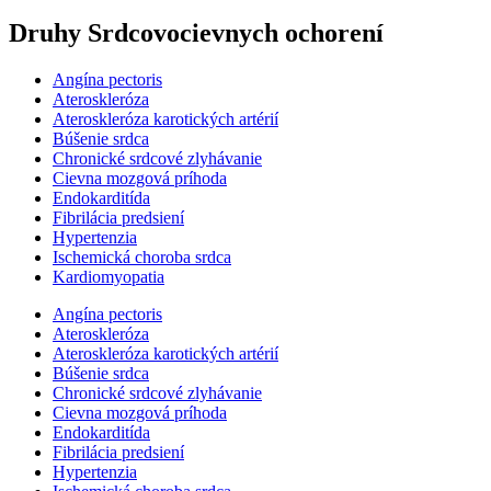
Druhy Srdcovocievnych ochorení
Angína pectoris
Ateroskleróza
Ateroskleróza karotických artérií
Búšenie srdca
Chronické srdcové zlyhávanie
Cievna mozgová príhoda
Endokarditída
Fibrilácia predsiení
Hypertenzia
Ischemická choroba srdca
Kardiomyopatia
Angína pectoris
Ateroskleróza
Ateroskleróza karotických artérií
Búšenie srdca
Chronické srdcové zlyhávanie
Cievna mozgová príhoda
Endokarditída
Fibrilácia predsiení
Hypertenzia