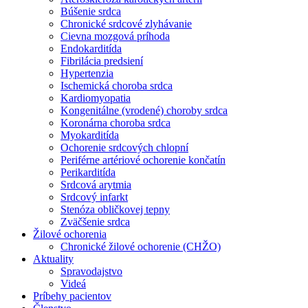
Búšenie srdca
Chronické srdcové zlyhávanie
Cievna mozgová príhoda
Endokarditída
Fibrilácia predsiení
Hypertenzia
Ischemická choroba srdca
Kardiomyopatia
Kongenitálne (vrodené) choroby srdca
Koronárna choroba srdca
Myokarditída
Ochorenie srdcových chlopní
Periférne artériové ochorenie končatín
Perikarditída
Srdcová arytmia
Srdcový infarkt
Stenóza obličkovej tepny
Zväčšenie srdca
Žilové ochorenia
Chronické žilové ochorenie (CHŽO)
Aktuality
Spravodajstvo
Videá
Príbehy pacientov