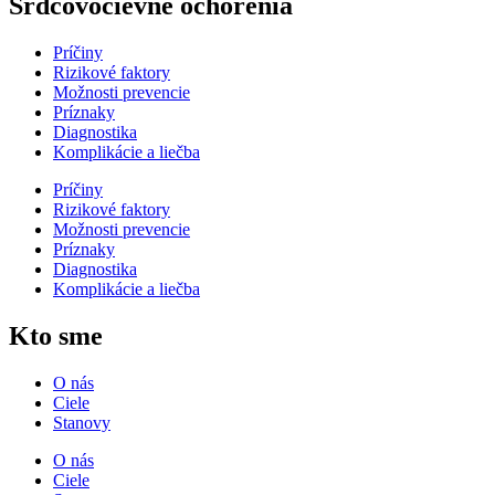
Srdcovocievne ochorenia
Príčiny
Rizikové faktory
Možnosti prevencie
Príznaky
Diagnostika
Komplikácie a liečba
Príčiny
Rizikové faktory
Možnosti prevencie
Príznaky
Diagnostika
Komplikácie a liečba
Kto sme
O nás
Ciele
Stanovy
O nás
Ciele