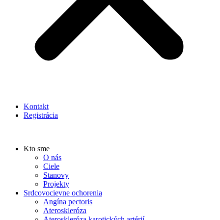
Kontakt
Registrácia
Kto sme
O nás
Ciele
Stanovy
Projekty
Srdcovocievne ochorenia
Angína pectoris
Ateroskleróza
Ateroskleróza karotických artérií