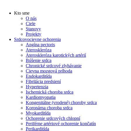
Kto sme
O nás
Ciele
Stanovy
Projekty
Srdcovocievne ochorenia
Angína pectoris
Ateroskleróza
Ateroskleróza karotických artérií
Búšenie srdca
Chronické srdcové zlyhávanie
Cievna mozgová príhoda
Endokarditída
Fibrilácia predsiení
Hypertenzia
Ischemická choroba srdca
Kardiomyopatia
Kongenitálne (vrodené) choroby srdca
Koronárna choroba srdca
Myokarditída
Ochorenie srdcových chlopní
Periférne artériové ochorenie končatín
Perikarditída