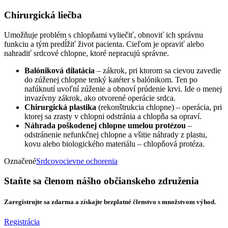
Chirurgická liečba
Umožňuje problém s chlopňami vyliečiť, obnoviť ich správnu
funkciu a tým predĺžiť život pacienta. Cieľom je opraviť alebo
nahradiť srdcové chlopne, ktoré nepracujú správne.
Balóniková dilatácia
– zákrok, pri ktorom sa cievou zavedie
do zúženej chlopne tenký katéter s balónikom. Ten po
nafúknutí uvoľní zúženie a obnoví prúdenie krvi. Ide o menej
invazívny zákrok, ako otvorené operácie srdca.
Chirurgická plastika
(rekonštrukcia chlopne) – operácia, pri
ktorej sa zrasty v chlopni odstránia a chlopňa sa opraví.
Náhrada poškodenej chlopne umelou protézou
–
odstránenie nefunkčnej chlopne a všitie náhrady z plastu,
kovu alebo biologického materiálu – chlopňová protéza.
Označené
Srdcovocievne ochorenia
Staňte sa členom nášho občianskeho združenia
Zaregistrujte sa zdarma a získajte bezplatné členstvo s množstvom výhod.
Registrácia