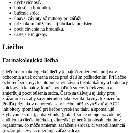
dýchavičnosť,
bolesť na hrudníku,
búšenie srdca,
únava, závraty až mdloby pri záťaži,
príznakom môže byť aj fibrilácia predsiení,
pocit chvenia na hrudníku,
častejšie migrény.
Liečba
Farmakologická liečba
Cieľom farmakologickej liečby je najmä zmiernenie prejavov
ochorenia a tiež ochrana srdca pred ďalším poškodením. Pri liečbe
ochorení srdcových chlopní sa využívajú betablokátory a blokátory
kalciových kanálov, ktoré spomaľujú srdcovú frekvenciu a
zmierňujú pocit búšenia srdca. Často sa užívajú aj lieky proti
zrážaniu krvi, aby sa zmiernilo riziko vzniku krvných zrazenín.
Podľa príznakov ochorenia sa v liečbe môžu využívať aj ACE
inhibítory (pomáhajú pri liečbe vysokého tlaku a spomaľujú
zlyhávanie srdca), antiarytmiká (pokiaľ srdce nebije pravidelne),
antibiotiká (liečia infekcie), diuretiká (zmenšujú obsah tekutín v
organizme, čo môže zmierniť zaťaženie srdca), či vazodilantanciá
(rozširujú cievy a zmierňujú záťaž srdca).