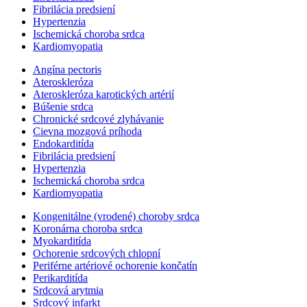
Fibrilácia predsiení
Hypertenzia
Ischemická choroba srdca
Kardiomyopatia
Angína pectoris
Ateroskleróza
Ateroskleróza karotických artérií
Búšenie srdca
Chronické srdcové zlyhávanie
Cievna mozgová príhoda
Endokarditída
Fibrilácia predsiení
Hypertenzia
Ischemická choroba srdca
Kardiomyopatia
Kongenitálne (vrodené) choroby srdca
Koronárna choroba srdca
Myokarditída
Ochorenie srdcových chlopní
Periférne artériové ochorenie končatín
Perikarditída
Srdcová arytmia
Srdcový infarkt