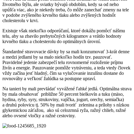
životného štýlu, ale sviatky bývajú obdobím, kedy sa od neho
upúšťa viac, ako je niekedy treba, čo môže zanechať zmeny na tele
v podobe zvýšeného krvného tlaku alebo zvýšených hodnôt
cholesterolu v krvi.
Existuje však niekoľko odporúčaní, ktoré dokážu pomôcť nášmu
telu, aby sa zbavilo prebytočných kilogramov a vrátilo hodnoty
krvného tlaku a cholesterolu do optimálnych úrovní.
Štandardné stravovacie dávky by sa mali konzumovať 3-krát denne
a medzi jedlami by sa malo niekoľko hodín tzv. pauzovať.
Pravidelné jedenie zabezpečí telu rovnomerné rozloženie príjmu
živín a energie. Pauzovanie pomôže vytráveniu, a teda vtedy človek
vždy začína jesť hladný, čím sa vylučovanie inzulínu dostane do
rovnováhy a veľkosť žalúdka sa postupne upraví.
Na tanieri by mali prevládať vyvážené ľahké jedlá. Optimálna strava
by mala obsahovať približne 50 percent bielkovín a tuku (mäso,
hydina, ryby, syry, strukoviny, vajíčka, jogurt, orechy, semiačka)
a druhú polovicu tj. 50% by mali tvoriť zelenina a prílohy s nízkou
glykemickou záťažou, ako sú celozrnná ryža, ražný chlieb, ražné
alebo ovsené vločky a ražné cestoviny.