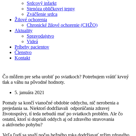
Srdcový infarkt
Stenóza obličkovej tepny
Zväčšenie srdca
Žilové ochorenia
Chronické žilové ochorenie (CHŽO)
Aktuality
Spravodajstvo
Videá
Príbehy pacientov
Členstvo
Kontakt
Čo môžem pre seba urobiť po sviatkoch? Potrebujem vrátiť krvný
tlak a váhu na pôvodné hodnoty.
5. januára 2021
Pomaly sa končí vianočné obdobie oddychu, nič nerobenia a
prejedania sa. Niektorí dodržiavali odporúčania zdravej
životosprávy, tí teda nebudú mať po sviatkoch problém. Ale čo
ostatní, ktorí si dopriali oddych aj od zdravého stravovania
a aktívneho pohybu?
Veľa ľudí sa snaží počas bežného roka dodržiavať režim zdravého