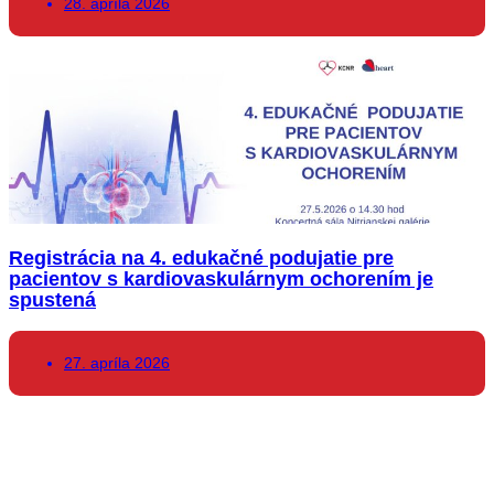
28. apríla 2026
Registrácia na 4. edukačné podujatie pre
pacientov s kardiovaskulárnym ochorením je
spustená
27. apríla 2026