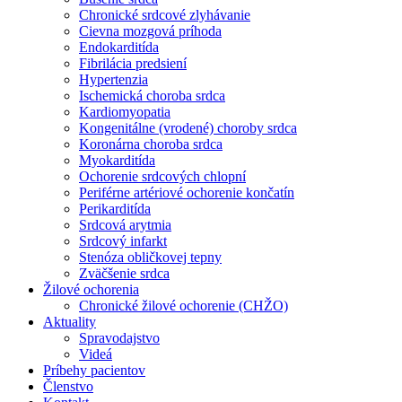
Chronické srdcové zlyhávanie
Cievna mozgová príhoda
Endokarditída
Fibrilácia predsiení
Hypertenzia
Ischemická choroba srdca
Kardiomyopatia
Kongenitálne (vrodené) choroby srdca
Koronárna choroba srdca
Myokarditída
Ochorenie srdcových chlopní
Periférne artériové ochorenie končatín
Perikarditída
Srdcová arytmia
Srdcový infarkt
Stenóza obličkovej tepny
Zväčšenie srdca
Žilové ochorenia
Chronické žilové ochorenie (CHŽO)
Aktuality
Spravodajstvo
Videá
Príbehy pacientov
Členstvo