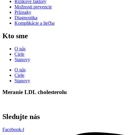
Rizikové faktory
Možnosti prevencie
Príznaky
Diagnostika
Komplikácie a liečba
Kto sme
O nás
Ciele
Stanovy
O nás
Ciele
Stanovy
Meranie LDL cholesterolu
Sledujte nás
Facebook-f