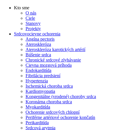
Kto sme
O nás
Ciele
Stanovy
Projekty
Srdcovocievne ochorenia
Angína pectoris
Ateroskleróza
Ateroskleróza karotických artérií
Búšenie srdca
Chronické srdcové zlyhávanie
Cievna mozgová príhoda
Endokarditída
Fibrilácia predsiení
Hypertenzia
Ischemická choroba srdca
Kardiomyopatia
Kongenitálne (vrodené) choroby srdca
Koronárna choroba srdca
Myokarditída
Ochorenie srdcových chlopní
Periférne artériové ochorenie končatín
Perikarditída
Srdcová arytmia