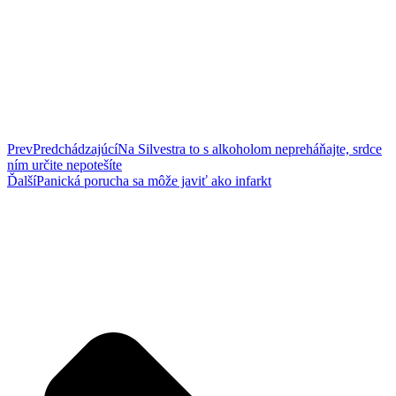
Prev
Predchádzajúcí
Na Silvestra to s alkoholom nepreháňajte, srdce
ním určite nepotešíte
Ďalší
Panická porucha sa môže javiť ako infarkt