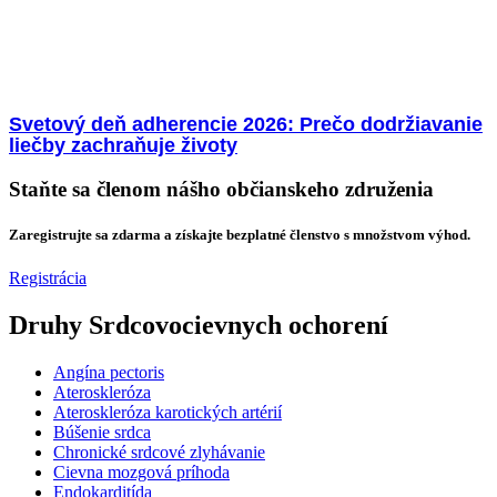
Svetový deň adherencie 2026: Prečo dodržiavanie
liečby zachraňuje životy
Staňte sa členom nášho občianskeho združenia
Zaregistrujte sa zdarma a získajte bezplatné členstvo s množstvom výhod.
Registrácia
Druhy Srdcovocievnych ochorení
Angína pectoris
Ateroskleróza
Ateroskleróza karotických artérií
Búšenie srdca
Chronické srdcové zlyhávanie
Cievna mozgová príhoda
Endokarditída