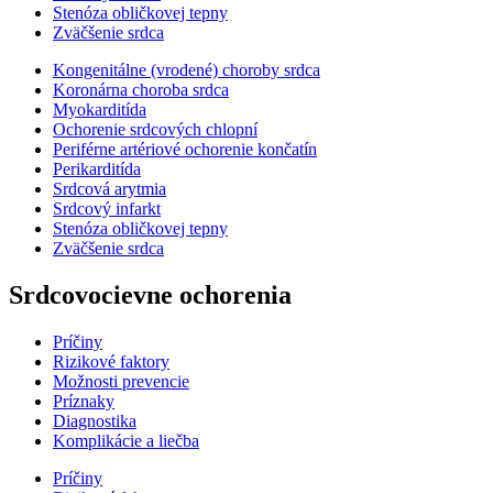
Stenóza obličkovej tepny
Zväčšenie srdca
Kongenitálne (vrodené) choroby srdca
Koronárna choroba srdca
Myokarditída
Ochorenie srdcových chlopní
Periférne artériové ochorenie končatín
Perikarditída
Srdcová arytmia
Srdcový infarkt
Stenóza obličkovej tepny
Zväčšenie srdca
Srdcovocievne ochorenia
Príčiny
Rizikové faktory
Možnosti prevencie
Príznaky
Diagnostika
Komplikácie a liečba
Príčiny