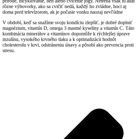
prírode, bicyklovanie, beh alebo cvičenie jogy. Netreba však hľadať
rôzne výhovorky, ako sa cvičiť nedá, každý ho zvládne, hoci aj
doma pred televízorom, ak je počasie vonku naozaj nevľúdne
V období, keď sa snažíme svoju kondíciu zlepšiť, je dobré doplniť
magnézium, vitamín D, omega 3 mastné kyseliny a vitamín C. Táto
kombinácia minerálov a vitamínov dopomôže k rýchlejšej úprave
inzulínu, vysokého krvného tlaku a k optimalizácii hodnôt
cholesterolu v krvi, odstráneniu únavy a pôsobí ako prevencia proti
stresu.