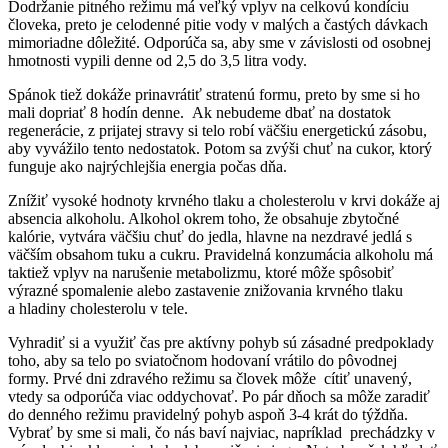
Dodržanie pitného režimu má veľký vplyv na celkovú kondíciu
človeka, preto je celodenné pitie vody v malých a častých dávkach
mimoriadne dôležité. Odporúča sa, aby sme v závislosti od osobnej
hmotnosti vypili denne od 2,5 do 3,5 litra vody.
Spánok tiež dokáže prinavrátiť stratenú formu, preto by sme si ho
mali dopriať 8 hodín denne. Ak nebudeme dbať na dostatok
regenerácie, z prijatej stravy si telo robí väčšiu energetickú zásobu,
aby vyvážilo tento nedostatok. Potom sa zvýši chuť na cukor, ktorý
funguje ako najrýchlejšia energia počas dňa.
Znížiť vysoké hodnoty krvného tlaku a cholesterolu v krvi dokáže aj
absencia alkoholu. Alkohol okrem toho, že obsahuje zbytočné
kalórie, vytvára väčšiu chuť do jedla, hlavne na nezdravé jedlá s
väčším obsahom tuku a cukru. Pravidelná konzumácia alkoholu má
taktiež vplyv na narušenie metabolizmu, ktoré môže spôsobiť
výrazné spomalenie alebo zastavenie znižovania krvného tlaku
a hladiny cholesterolu v tele.
Vyhradiť si a využiť čas pre aktívny pohyb sú zásadné predpoklady
toho, aby sa telo po sviatočnom hodovaní vrátilo do pôvodnej
formy. Prvé dni zdravého režimu sa človek môže cítiť unavený,
vtedy sa odporúča viac oddychovať. Po pár dňoch sa môže zaradiť
do denného režimu pravidelný pohyb aspoň 3-4 krát do týždňa.
Vybrať by sme si mali, čo nás baví najviac, napríklad prechádzky v