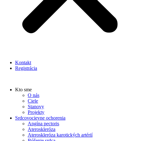
Kontakt
Registrácia
Kto sme
O nás
Ciele
Stanovy
Projekty
Srdcovocievne ochorenia
Angína pectoris
Ateroskleróza
Ateroskleróza karotických artérií
Búšenie srdca