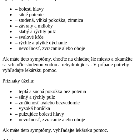
– bolesti hlavy
– silné potenie
– studená, vlhká pokožka, zimnica
– závraty a mdloby
– slabý a rýchly pulz
– svalové kŕče
– rýchle a plytké dýchanie
– nevoľnosť, zvracanie alebo oboje
Ak máte tieto symptómy, choďte na chladnejšie miesto a okamžite
sa schlaďte studenou vodou a rehydratujte sa. V prípade potreby
vyhľadajte lekársku pomoc.
Príznaky úžehu:
– teplá a suchá pokožka bez potenia
– silný a rýchly pulz
– zmätenosť a/alebo bezvedomie
– vysoká horúčka
– pulzujúce bolesti hlavy
– nevoľnosť, zvracanie alebo oboje
Ak máte tieto symptómy, vyhľadajte lekársku pomoc.