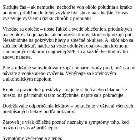
Sledujte čas – ak nemusíte, nechoďte von okolo poludnia a krátko
po ňom, približne do tretej zvykne byť slnko najsilnejšie, čo vás
vystavuje vyššiemu riziku chorôb z prehriatia
Vhodne sa oblečte – noste ľahké a svetlé oblečenie z priedušných
materiálov ako je bavlna alebo novšie druhy, ktoré odpudzujú pot.
Nezabudnite na pokrývku hlavy a slnečné okuliare. A, skôr ako sa
začnete obliekať, natrite sa vode odolným opaľovacím krémom,
s ochranným faktorom najmenej SPF 15 a každé dve hodiny ho
znovu naneste.
Pite – udržujte sa hydratovaní zopár pohármi vody pred, počas a po
návrate z vonka alebo cvičenia. Vyhýbajte sa kofeínovým
a alkoholickým nápojom.
Robte si pravidelné prestávky – nájdite si tieň alebo chladnejšie
miesto, na pár minút si tam oddýchnite, napite sa a pokračujte.
Dodržiavajte odporúčania lekárov – pokračujte v užívaní všetkých
predpísaných liekov podľa pokynov.
Zároveň je však dôležité poznať náznaky a symptómy toho, keď
možno na vás až príliš teplo.
Symptómy vyčerpania z tepla: