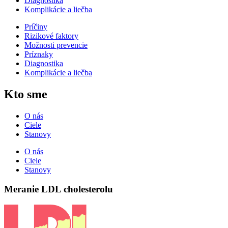
Diagnostika
Komplikácie a liečba
Príčiny
Rizikové faktory
Možnosti prevencie
Príznaky
Diagnostika
Komplikácie a liečba
Kto sme
O nás
Ciele
Stanovy
O nás
Ciele
Stanovy
Meranie LDL cholesterolu