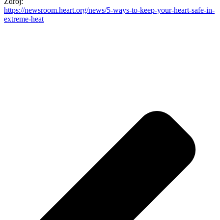
Zdroj:
https://newsroom.heart.org/news/5-ways-to-keep-your-heart-safe-in-
extreme-heat