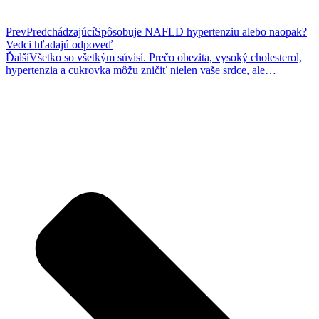
Prev
Predchádzajúcí
Spôsobuje NAFLD hypertenziu alebo naopak?
Vedci hľadajú odpoveď
Ďalší
Všetko so všetkým súvisí. Prečo obezita, vysoký cholesterol,
hypertenzia a cukrovka môžu zničiť nielen vaše srdce, ale…