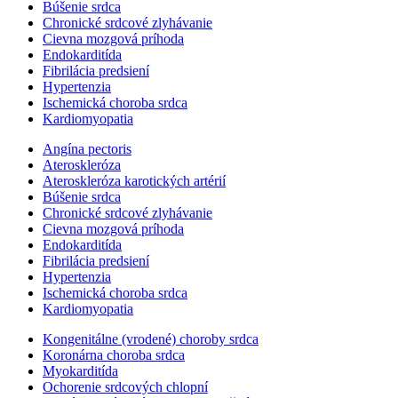
Búšenie srdca
Chronické srdcové zlyhávanie
Cievna mozgová príhoda
Endokarditída
Fibrilácia predsiení
Hypertenzia
Ischemická choroba srdca
Kardiomyopatia
Angína pectoris
Ateroskleróza
Ateroskleróza karotických artérií
Búšenie srdca
Chronické srdcové zlyhávanie
Cievna mozgová príhoda
Endokarditída
Fibrilácia predsiení
Hypertenzia
Ischemická choroba srdca
Kardiomyopatia
Kongenitálne (vrodené) choroby srdca
Koronárna choroba srdca
Myokarditída
Ochorenie srdcových chlopní