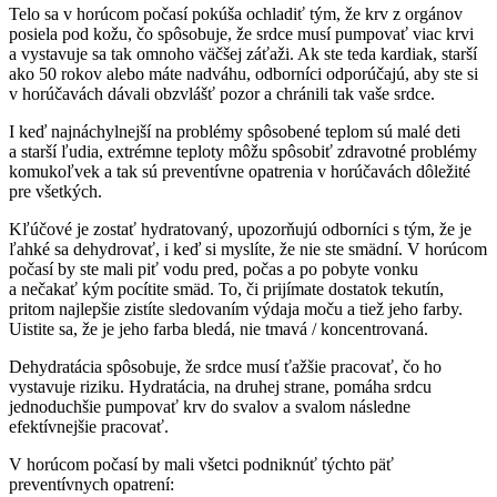
Telo sa v horúcom počasí pokúša ochladiť tým, že krv z orgánov
posiela pod kožu, čo spôsobuje, že srdce musí pumpovať viac krvi
a vystavuje sa tak omnoho väčšej záťaži. Ak ste teda kardiak, starší
ako 50 rokov alebo máte nadváhu, odborníci odporúčajú, aby ste si
v horúčavách dávali obzvlášť pozor a chránili tak vaše srdce.
I keď najnáchylnejší na problémy spôsobené teplom sú malé deti
a starší ľudia, extrémne teploty môžu spôsobiť zdravotné problémy
komukoľvek a tak sú preventívne opatrenia v horúčavách dôležité
pre všetkých.
Kľúčové je zostať hydratovaný, upozorňujú odborníci s tým, že je
ľahké sa dehydrovať, i keď si myslíte, že nie ste smädní. V horúcom
počasí by ste mali piť vodu pred, počas a po pobyte vonku
a nečakať kým pocítite smäd. To, či prijímate dostatok tekutín,
pritom najlepšie zistíte sledovaním výdaja moču a tiež jeho farby.
Uistite sa, že je jeho farba bledá, nie tmavá / koncentrovaná.
Dehydratácia spôsobuje, že srdce musí ťažšie pracovať, čo ho
vystavuje riziku. Hydratácia, na druhej strane, pomáha srdcu
jednoduchšie pumpovať krv do svalov a svalom následne
efektívnejšie pracovať.
V horúcom počasí by mali všetci podniknúť týchto päť
preventívnych opatrení: