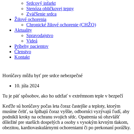
Srdcový infarkt
Stenóza obličkovej tepny
Zväčšenie srdca
Žilové ochorenia
Chronické žilové ochorenie (CHŽO)
Aktuality
Spravodajstvo
Videá
Príbehy pacientov
Členstvo
Kontakt
Horúčavy môžu byť pre srdce nebezpečné
10. júla 2024
Tu je päť spôsobov, ako ho udržať v extrémnom teple v bezpečí
Keďže sú horúčavy počas leta čoraz častejšie a teploty, ktorým
musíme čeliť, sa šplhajú čoraz vyššie, odborníci vyzývajú ľudí, aby
podnikli kroky na ochranu svojich sŕdc. Opatrenia sú obzvlášť
dôležité pre starších dospelých a osoby s vysokým krvným tlakom,
obezitou, kardiovaskulárnymi ochoreniami či po prekonaní porážky.