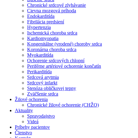
Chronické srdcové zlyhávanie
Cievna mozgová príhoda
Endokarditída
Fibrilácia predsiení
Hypertenzia
Ischemická choroba srdca
Kardiomyopatia
Kongenitálne (vrodené) choroby srdca
Koronárna choroba srdca
Myokarditída
Ochorenie srdcových chlopní
Periférne artériové ochorenie končatín
Perikarditída
Srdcová arytmia
Srdcový infarkt
Stenóza obličkovej tepny
Zväčšenie srdca
Žilové ochorenia
Chronické žilové ochorenie (CHŽO)
Aktuality
Spravodajstvo
Videá
Príbehy pacientov
Členstvo