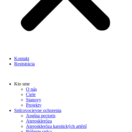
Kontakt
Registrácia
Kto sme
O nás
Ciele
Stanovy
Projekty
Srdcovocievne ochorenia
Angína pectoris
Ateroskleróza
Ateroskleróza karotických artérií
Búšenie srdca