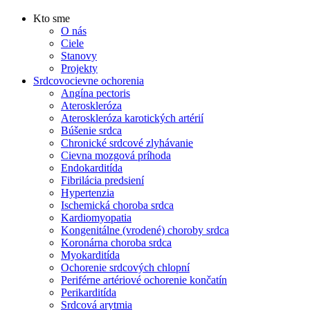
Kto sme
O nás
Ciele
Stanovy
Projekty
Srdcovocievne ochorenia
Angína pectoris
Ateroskleróza
Ateroskleróza karotických artérií
Búšenie srdca
Chronické srdcové zlyhávanie
Cievna mozgová príhoda
Endokarditída
Fibrilácia predsiení
Hypertenzia
Ischemická choroba srdca
Kardiomyopatia
Kongenitálne (vrodené) choroby srdca
Koronárna choroba srdca
Myokarditída
Ochorenie srdcových chlopní
Periférne artériové ochorenie končatín
Perikarditída
Srdcová arytmia