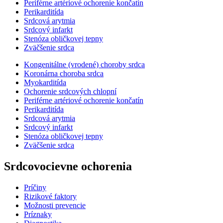
Periférne artériové ochorenie končatín
Perikarditída
Srdcová arytmia
Srdcový infarkt
Stenóza obličkovej tepny
Zväčšenie srdca
Kongenitálne (vrodené) choroby srdca
Koronárna choroba srdca
Myokarditída
Ochorenie srdcových chlopní
Periférne artériové ochorenie končatín
Perikarditída
Srdcová arytmia
Srdcový infarkt
Stenóza obličkovej tepny
Zväčšenie srdca
Srdcovocievne ochorenia
Príčiny
Rizikové faktory
Možnosti prevencie
Príznaky