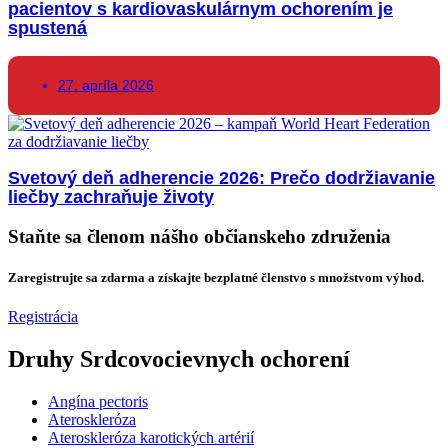
pacientov s kardiovaskulárnym ochorením je
spustená
27. apríla 2026
Svetový deň adherencie 2026: Prečo dodržiavanie
liečby zachraňuje životy
Staňte sa členom nášho občianskeho združenia
Zaregistrujte sa zdarma a získajte bezplatné členstvo s množstvom výhod.
Registrácia
Druhy Srdcovocievnych ochorení
Angína pectoris
Ateroskleróza
Ateroskleróza karotických artérií