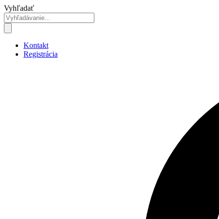
Preskočiť
Vyhľadať
na
obsah
Kontakt
Registrácia