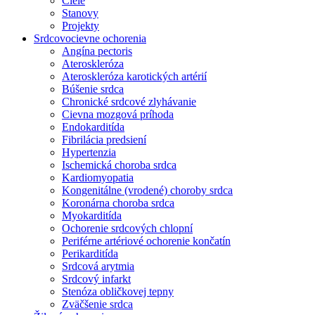
Ciele
Stanovy
Projekty
Srdcovocievne ochorenia
Angína pectoris
Ateroskleróza
Ateroskleróza karotických artérií
Búšenie srdca
Chronické srdcové zlyhávanie
Cievna mozgová príhoda
Endokarditída
Fibrilácia predsiení
Hypertenzia
Ischemická choroba srdca
Kardiomyopatia
Kongenitálne (vrodené) choroby srdca
Koronárna choroba srdca
Myokarditída
Ochorenie srdcových chlopní
Periférne artériové ochorenie končatín
Perikarditída
Srdcová arytmia
Srdcový infarkt
Stenóza obličkovej tepny
Zväčšenie srdca