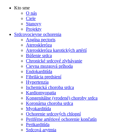
Kto sme
O nás
Ciele
Stanovy
Projekty
Srdcovocievne ochorenia
Angína pectoris
Ateroskleróza
Ateroskleróza karotických artérií
Búšenie srdca
Chronické srdcové zlyhávanie
Cievna mozgová príhoda
Endokarditída
Fibrilácia predsiení
Hypertenzia
Ischemická choroba srdca
Kardiomyopatia
Kongenitálne (vrodené) choroby srdca
Koronárna choroba srdca
Myokarditída
Ochorenie srdcových chlopní
Periférne artériové ochorenie končatín
Perikarditída
Srdcová arytmia