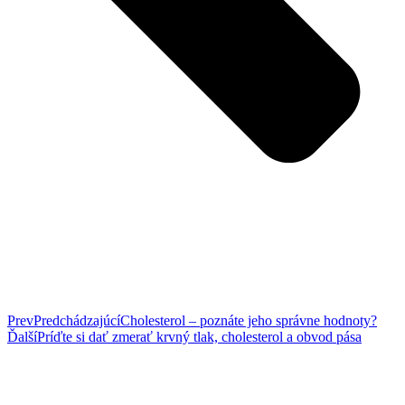
Prev
Predchádzajúcí
Cholesterol – poznáte jeho správne hodnoty?
Ďalší
Príďte si dať zmerať krvný tlak, cholesterol a obvod pása