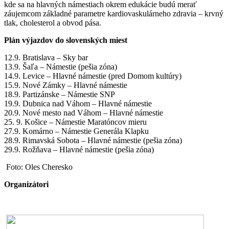
kde sa na hlavných námestiach okrem edukácie budú merať
záujemcom základné parametre kardiovaskulárneho zdravia – krvný
tlak, cholesterol a obvod pása.
Plán výjazdov do slovenských miest
12.9. Bratislava – Sky bar
13.9. Šaľa – Námestie (pešia zóna)
14.9. Levice – Hlavné námestie (pred Domom kultúry)
15.9. Nové Zámky – Hlavné námestie
18.9. Partizánske – Námestie SNP
19.9. Dubnica nad Váhom – Hlavné námestie
20.9. Nové mesto nad Váhom – Hlavné námestie
25. 9. Košice – Námestie Maratóncov mieru
27.9. Komárno – Námestie Generála Klapku
28.9. Rimavská Sobota – Hlavné námestie (pešia zóna)
29.9. Rožňava – Hlavné námestie (pešia zóna)
Foto: Oles Cheresko
Organizátori