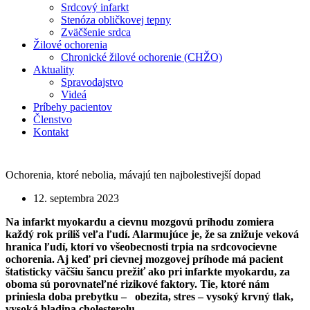
Srdcový infarkt
Stenóza obličkovej tepny
Zväčšenie srdca
Žilové ochorenia
Chronické žilové ochorenie (CHŽO)
Aktuality
Spravodajstvo
Videá
Príbehy pacientov
Členstvo
Kontakt
Ochorenia, ktoré nebolia, mávajú ten najbolestivejší dopad
12. septembra 2023
Na infarkt myokardu a cievnu mozgovú príhodu zomiera
každý rok príliš veľa ľudí. Alarmujúce je, že sa znižuje veková
hranica ľudí, ktorí vo všeobecnosti trpia na srdcovocievne
ochorenia. Aj keď pri cievnej mozgovej príhode má pacient
štatisticky väčšiu šancu prežiť ako pri infarkte myokardu, za
oboma sú porovnateľné rizikové faktory. Tie, ktoré nám
priniesla doba prebytku – obezita, stres – vysoký krvný tlak,
vysoká hladina cholesterolu.