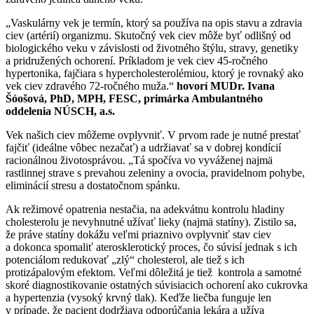
„Vaskulárny vek je termín, ktorý sa používa na opis stavu a zdravia
ciev (artérií) organizmu. Skutočný vek ciev môže byť odlišný od
biologického veku v závislosti od životného štýlu, stravy, genetiky
a pridružených ochorení. Príkladom je vek ciev 45-ročného
hypertonika, fajčiara s hypercholesterolémiou, ktorý je rovnaký ako
vek ciev zdravého 72-ročného muža.“
hovorí MUDr. Ivana
Šóošová, PhD, MPH, FESC, primárka Ambulantného
oddelenia NÚSCH, a.s.
Vek našich ciev môžeme ovplyvniť. V prvom rade je nutné prestať
fajčiť (ideálne vôbec nezačať) a udržiavať sa v dobrej kondícií
racionálnou životosprávou. „Tá spočíva vo vyváženej najmä
rastlinnej strave s prevahou zeleniny a ovocia, pravidelnom pohybe,
eliminácií stresu a dostatočnom spánku.
Ak režimové opatrenia nestačia, na adekvátnu kontrolu hladiny
cholesterolu je nevyhnutné užívať lieky (najmä statíny). Zistilo sa,
že práve statíny dokážu veľmi priaznivo ovplyvniť stav ciev
a dokonca spomaliť aterosklerotický proces, čo súvisí jednak s ich
potenciálom redukovať „zlý“ cholesterol, ale tiež s ich
protizápalovým efektom. Veľmi dôležitá je tiež kontrola a samotné
skoré diagnostikovanie ostatných súvisiacich ochorení ako cukrovka
a hypertenzia (vysoký krvný tlak). Keďže liečba funguje len
v prípade, že pacient dodržiava odporúčania lekára a užíva