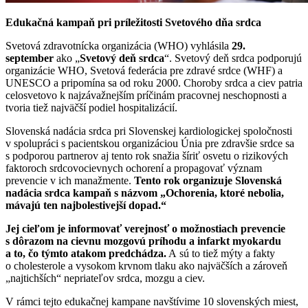
Edukačná kampaň pri príležitosti Svetového dňa srdca
Svetová zdravotnícka organizácia (WHO) vyhlásila
29.
september
ako „
Svetový deň srdca
“. Svetový deň srdca podporujú
organizácie WHO, Svetová federácia pre zdravé srdce (WHF) a
UNESCO a pripomína sa od roku 2000. Choroby srdca a ciev patria
celosvetovo k najzávažnejším príčinám pracovnej neschopnosti a
tvoria tiež najväčší podiel hospitalizácií.
Slovenská nadácia srdca pri Slovenskej kardiologickej spoločnosti
v spolupráci s pacientskou organizáciou Únia pre zdravšie srdce sa
s podporou partnerov aj tento rok snažia šíriť osvetu o rizikových
faktoroch srdcovocievnych ochorení a propagovať význam
prevencie v ich manažmente.
Tento rok organizuje Slovenská
nadácia srdca kampaň s názvom „Ochorenia, ktoré nebolia,
mávajú ten najbolestivejší dopad.“
Jej cieľom je informovať verejnosť o možnostiach prevencie
s dôrazom na cievnu mozgovú príhodu a infarkt myokardu
a to, čo týmto atakom predchádza.
A sú to tiež mýty a fakty
o cholesterole a vysokom krvnom tlaku ako najväčších a zároveň
„najtichších“ nepriateľov srdca, mozgu a ciev.
V rámci tejto edukačnej kampane navštívime 10 slovenských miest,