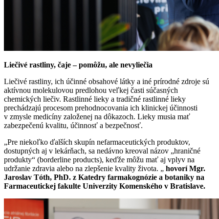
Liečivé rastliny, čaje – pomôžu, ale nevyliečia
Liečivé rastliny, ich účinné obsahové látky a iné prírodné zdroje sú
aktívnou molekulovou predlohou veľkej časti súčasných
chemických liečiv. Rastlinné lieky a tradičné rastlinné lieky
prechádzajú procesom prehodnocovania ich klinickej účinnosti
v zmysle medicíny založenej na dôkazoch. Lieky musia mať
zabezpečenú kvalitu, účinnosť a bezpečnosť.
„Pre niekoľko ďalších skupín nefarmaceutických produktov,
dostupných aj v lekárňach, sa nedávno kreoval názov „hraničné
produkty“ (borderline products), keďže môžu mať aj vplyv na
udržanie zdravia alebo na zlepšenie kvality života. „
hovorí Mgr.
Jaroslav Tóth, PhD. z Katedry farmakognózie a botaniky na
Farmaceutickej fakulte Univerzity Komenského v Bratislave.