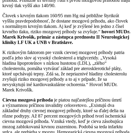
príhodu. Približne tri štvrtiny ľudí s prvou mozgovou príhodou majú
krvný tlak vyšší ako 140/90.
Človek s krvným tlakom 160/95 mm Hg má približne štyrikrát
vyššiu pravdepodobnosť, že dostane mozgovú príhodu, ako človek
s normálnym krvným tlakom. Aj keď je zvýšené len jedno z čísel
krvného tlaku, riziko mozgovej príhody sa zvyšuje.“
hovorí MUDr.
Marek Krivošík, primár a zástupca prednostu II Neurologickej
kliniky LF UK a UNB v Bratislave.
K rizikovým faktorom pre vznik cievnej mozgovej príhody patria
podľa jeho slov aj vysoký cholesterol a triglyceridy. „Vysoká
hladina lipoproteínov s nízkou hustotou (LDL), „zlého“
cholesterolu, pomáha vytvárať základ pre aterosklerotické pláty,
ktoré upchávajú tepny. Zdá sa, že nepriaznivé hladiny cholesterolu
zvyšujú riziko mozgovej príhody a to aj v prípade, že sa
nevyskytujú iné kardiovaskulárne ochorenia.“ Hovorí MUDr.
Marek Krivošík.
Cievna mozgová príhoda
je piatou najčastejšou príčinou úmrtí
a významnou príčinou invalidity celosvetovo. „Existujú dva
základné druhy cievnej mozgovej príhody, ktoré sa ďalej delia na
rôzne podtypy. Až 87 percent mozgových príhod tvorí ischemická
cievna mozgová príhoda. Vzniká vtedy, keď je cieva zásobujúca
mozog zablokovaná krvnou zrazeninou. Podobá sa teda infarktu
srdca, ale prebieha v mozgu. Hemoragická cievna mozgová príhoda