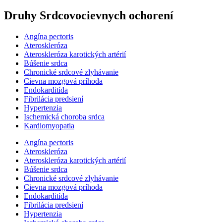
Druhy Srdcovocievnych ochorení
Angína pectoris
Ateroskleróza
Ateroskleróza karotických artérií
Búšenie srdca
Chronické srdcové zlyhávanie
Cievna mozgová príhoda
Endokarditída
Fibrilácia predsiení
Hypertenzia
Ischemická choroba srdca
Kardiomyopatia
Angína pectoris
Ateroskleróza
Ateroskleróza karotických artérií
Búšenie srdca
Chronické srdcové zlyhávanie
Cievna mozgová príhoda
Endokarditída
Fibrilácia predsiení
Hypertenzia