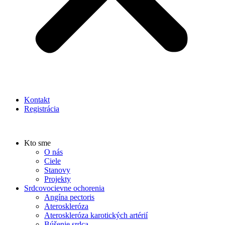
Kontakt
Registrácia
Kto sme
O nás
Ciele
Stanovy
Projekty
Srdcovocievne ochorenia
Angína pectoris
Ateroskleróza
Ateroskleróza karotických artérií
Búšenie srdca