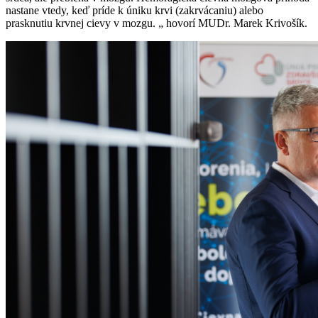
nastane vtedy, keď príde k úniku krvi (zakrvácaniu) alebo
prasknutiu krvnej cievy v mozgu. „ hovorí MUDr. Marek Krivošík.