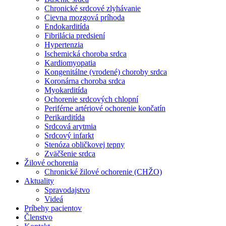
Chronické srdcové zlyhávanie
Cievna mozgová príhoda
Endokarditída
Fibrilácia predsiení
Hypertenzia
Ischemická choroba srdca
Kardiomyopatia
Kongenitálne (vrodené) choroby srdca
Koronárna choroba srdca
Myokarditída
Ochorenie srdcových chlopní
Periférne artériové ochorenie končatín
Perikarditída
Srdcová arytmia
Srdcový infarkt
Stenóza obličkovej tepny
Zväčšenie srdca
Žilové ochorenia
Chronické žilové ochorenie (CHŽO)
Aktuality
Spravodajstvo
Videá
Príbehy pacientov
Členstvo