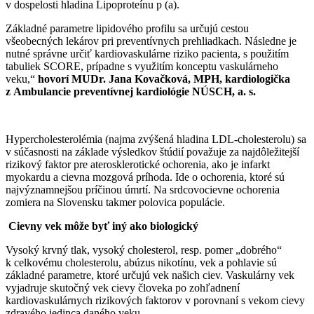
v dospelosti hladina Lipoproteínu p (a).
Základné parametre lipidového profilu sa určujú cestou
všeobecných lekárov pri preventívnych prehliadkach. Následne je
nutné správne určiť kardiovaskulárne riziko pacienta, s použitím
tabuliek SCORE, prípadne s využitím konceptu vaskulárneho
veku,“
hovorí MUDr. Jana Kovačková, MPH, kardiologička
z Ambulancie preventívnej kardiológie NÚSCH, a. s.
Hypercholesterolémia (najma zvýšená hladina LDL-cholesterolu) sa
v súčasnosti na základe výsledkov štúdií považuje za najdôležitejší
rizikový faktor pre aterosklerotické ochorenia, ako je infarkt
myokardu a cievna mozgová príhoda. Ide o ochorenia, ktoré sú
najvýznamnejšou príčinou úmrtí. Na srdcovocievne ochorenia
zomiera na Slovensku takmer polovica populácie.
Cievny vek môže byť iný ako biologický
Vysoký krvný tlak, vysoký cholesterol, resp. pomer „dobrého“
k celkovému cholesterolu, abúzus nikotínu, vek a pohlavie sú
základné parametre, ktoré určujú vek našich ciev. Vaskulárny vek
vyjadruje skutočný vek cievy človeka po zohľadnení
kardiovaskulárnych rizikových faktorov v porovnaní s vekom cievy
zdravého jedinca daného veku.