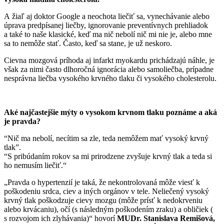
A žiaľ aj doktor Google a neochota liečiť sa, vynechávanie alebo
úprava predpísanej liečby, ignorovanie preventívnych prehliadok
a také to naše klasické, keď ma nič nebolí nič mi nie je, alebo mne
sa to nemôže stať. Často, keď sa stane, je už neskoro.
Cievna mozgová príhoda aj infarkt myokardu prichádzajú náhle, je
však za nimi často dlhoročná ignorácia alebo samoliečba, prípadne
nesprávna liečba vysokého krvného tlaku či vysokého cholesterolu.
Aké najčastejšie mýty o vysokom krvnom tlaku poznáme a aká
je pravda?
“Nič ma nebolí, necítim sa zle, teda nemôžem mať vysoký krvný
tlak”.
“S pribúdaním rokov sa mi prirodzene zvyšuje krvný tlak a teda si
ho nemusím liečiť.“
„Pravda o hypertenzií je taká, že nekontrolovaná môže viesť k
poškodeniu srdca, ciev a iných orgánov v tele. Neliečený vysoký
krvný tlak poškodzuje cievy mozgu (môže prísť k nedokrveniu
alebo krvácaniu), očí (s následným poškodením zraku) a obličiek (
s rozvojom ich zlyhávania)“ hovorí
MUDr. Stanislava Remišová,