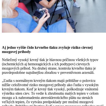
Aj jedno vyššie číslo krvného tlaku zvyšuje riziko cievnej
mozgovej príhody
Neliečený vysoký krvný tlak je hlavnou príčinou všetkých typov
(ischemických aj hemoragických a ich podtypov) cievnych
mozgových príhod. Na druhej strane, kontrola krvného tlaku je
pravdepodobne najsilnejšou zbraňou v preventívnom arzenáli.
„Ľudia s normálnym krvným tlakom majú približne o polovicu
nižšie celoživotné riziko mozgovej príhody ako ľudia s vysokým
krvným tlakom. Keď je krvný tlak vysoký, poškodzuje vnútornú
výstelku stien ciev. To vedie k zhrubnutiu malých tepien v celom
mozgu a k nahromadeniu aterosklerotického plátu na stenách
veľkých tepien, čo vytvára predpoklady pre možnú mozgovú