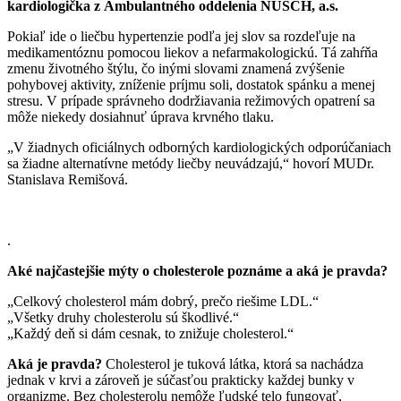
kardiologička z Ambulantného oddelenia NÚSCH, a.s.
Pokiaľ ide o liečbu hypertenzie podľa jej slov sa rozdeľuje na
medikamentóznu pomocou liekov a nefarmakologickú. Tá zahŕňa
zmenu životného štýlu, čo inými slovami znamená zvýšenie
pohybovej aktivity, zníženie príjmu soli, dostatok spánku a menej
stresu. V prípade správneho dodržiavania režimových opatrení sa
môže niekedy dosiahnuť úprava krvného tlaku.
„V žiadnych oficiálnych odborných kardiologických odporúčaniach
sa žiadne alternatívne metódy liečby neuvádzajú,“ hovorí MUDr.
Stanislava Remišová.
.
Aké najčastejšie mýty o cholesterole poznáme a aká je pravda?
„Celkový cholesterol mám dobrý, prečo riešime LDL.“
„Všetky druhy cholesterolu sú škodlivé.“
„Každý deň si dám cesnak, to znižuje cholesterol.“
Aká je pravda
?
Cholesterol je tuková látka, ktorá sa nachádza
jednak v krvi a zároveň je súčasťou prakticky každej bunky v
organizme. Bez cholesterolu nemôže ľudské telo fungovať,