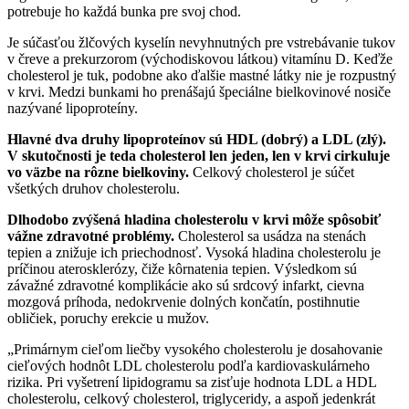
potrebuje ho každá bunka pre svoj chod.
Je súčasťou žlčových kyselín nevyhnutných pre vstrebávanie tukov
v čreve a prekurzorom (východiskovou látkou) vitamínu D. Keďže
cholesterol je tuk, podobne ako ďalšie mastné látky nie je rozpustný
v krvi. Medzi bunkami ho prenášajú špeciálne bielkovinové nosiče
nazývané lipoproteíny.
Hlavné dva druhy lipoproteínov sú HDL (dobrý) a LDL (zlý).
V skutočnosti je teda cholesterol len jeden, len v krvi cirkuluje
vo väzbe na rôzne bielkoviny.
Celkový cholesterol je súčet
všetkých druhov cholesterolu.
Dlhodobo zvýšená hladina cholesterolu v krvi môže spôsobiť
vážne zdravotné problémy.
Cholesterol sa usádza na stenách
tepien a znižuje ich priechodnosť. Vysoká hladina cholesterolu je
príčinou aterosklerózy, čiže kôrnatenia tepien. Výsledkom sú
závažné zdravotné komplikácie ako sú srdcový infarkt, cievna
mozgová príhoda, nedokrvenie dolných končatín, postihnutie
obličiek, poruchy erekcie u mužov.
„Primárnym cieľom liečby vysokého cholesterolu je dosahovanie
cieľových hodnôt LDL cholesterolu podľa kardiovaskulárneho
rizika. Pri vyšetrení lipidogramu sa zisťuje hodnota LDL a HDL
cholesterolu, celkový cholesterol, triglyceridy, a aspoň jedenkrát