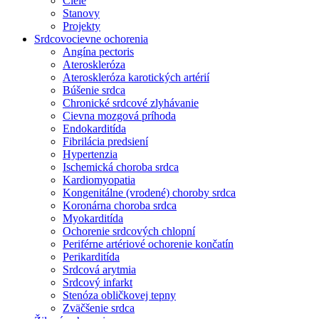
Ciele
Stanovy
Projekty
Srdcovocievne ochorenia
Angína pectoris
Ateroskleróza
Ateroskleróza karotických artérií
Búšenie srdca
Chronické srdcové zlyhávanie
Cievna mozgová príhoda
Endokarditída
Fibrilácia predsiení
Hypertenzia
Ischemická choroba srdca
Kardiomyopatia
Kongenitálne (vrodené) choroby srdca
Koronárna choroba srdca
Myokarditída
Ochorenie srdcových chlopní
Periférne artériové ochorenie končatín
Perikarditída
Srdcová arytmia
Srdcový infarkt
Stenóza obličkovej tepny
Zväčšenie srdca