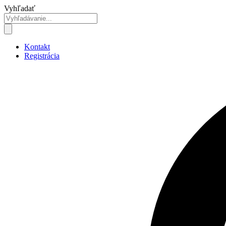
Preskočiť
Vyhľadať
na
obsah
Kontakt
Registrácia