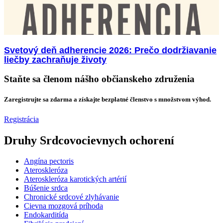
Svetový deň adherencie 2026: Prečo dodržiavanie
liečby zachraňuje životy
Staňte sa členom nášho občianskeho združenia
Zaregistrujte sa zdarma a získajte bezplatné členstvo s množstvom výhod.
Registrácia
Druhy Srdcovocievnych ochorení
Angína pectoris
Ateroskleróza
Ateroskleróza karotických artérií
Búšenie srdca
Chronické srdcové zlyhávanie
Cievna mozgová príhoda
Endokarditída