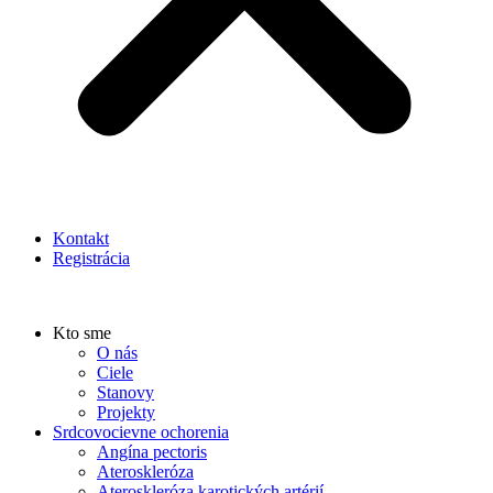
Kontakt
Registrácia
Kto sme
O nás
Ciele
Stanovy
Projekty
Srdcovocievne ochorenia
Angína pectoris
Ateroskleróza
Ateroskleróza karotických artérií