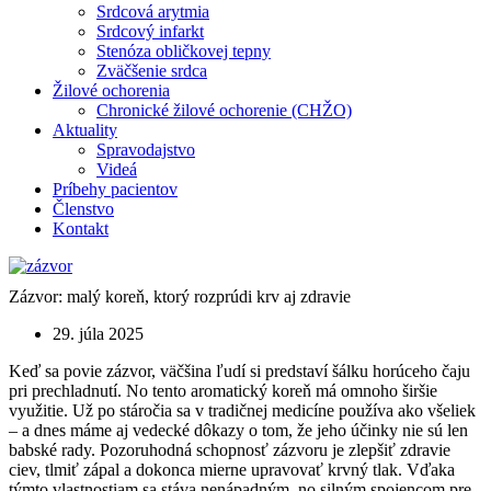
Srdcová arytmia
Srdcový infarkt
Stenóza obličkovej tepny
Zväčšenie srdca
Žilové ochorenia
Chronické žilové ochorenie (CHŽO)
Aktuality
Spravodajstvo
Videá
Príbehy pacientov
Členstvo
Kontakt
Zázvor: malý koreň, ktorý rozprúdi krv aj zdravie
29. júla 2025
Keď sa povie zázvor, väčšina ľudí si predstaví šálku horúceho čaju
pri prechladnutí. No tento aromatický koreň má omnoho širšie
využitie. Už po stáročia sa v tradičnej medicíne používa ako všeliek
– a dnes máme aj vedecké dôkazy o tom, že jeho účinky nie sú len
babské rady. Pozoruhodná schopnosť zázvoru je zlepšiť zdravie
ciev, tlmiť zápal a dokonca mierne upravovať krvný tlak. Vďaka
týmto vlastnostiam sa stáva nenápadným, no silným spojencom pre