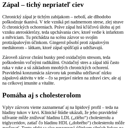
Zápal – tichý nepriateľ ciev
Chronický zápal je tichým zabijakom – nebolí, ale dlhodobo
poškodzuje tkanivá. V tele vzniká pri nadmernom strese, zlej strave
či chronických ochoreniach. Práve zápal hrá kľúčovú úlohu aj pri
vzniku aterosklerózy, teda upchávania ciev, ktoré vedie k infarktom
a mŕtviciam. Tu prichádza na scénu zázvor so svojím
protizápalovým účinkom. Gingerol pôsobí proti zápalovým
mediátorom – látkam, ktoré zápal spúšťajú a udržiavajú.
Zároveň zázvor chráni bunky pred oxidačným stresom, teda
poškodením voľnými radikálmi. Oxidačný stres a zápal idú často
ruka v ruke a sú základom mnohých chronických ochorení.
Pravidelná konzumácia zázvoru tak pomáha udržiavať nízku
zápalovú aktivitu v tele – čo sa prejaví nielen na zdraví ciev, ale aj
na celkovej imunite a vitalite.
Pomáha aj s cholesterolom
Vplyv zázvoru vieme zaznamenať aj na lipidový profil – teda na
hladiny tukov v krvi. Klinické štúdie ukázali, že jeho pravidelné
užívanie môže znižovať hladinu LDL („zlého“) cholesterolu a
triglyceridov, zatiaľ čo hladinu HDL („dobrého“) cholesterolu môže
zvyšovať. Tento efekt sa síce nevyrovná účinkom silných liekov na