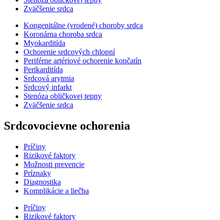
Zväčšenie srdca
Kongenitálne (vrodené) choroby srdca
Koronárna choroba srdca
Myokarditída
Ochorenie srdcových chlopní
Periférne artériové ochorenie končatín
Perikarditída
Srdcová arytmia
Srdcový infarkt
Stenóza obličkovej tepny
Zväčšenie srdca
Srdcovocievne ochorenia
Príčiny
Rizikové faktory
Možnosti prevencie
Príznaky
Diagnostika
Komplikácie a liečba
Príčiny
Rizikové faktory