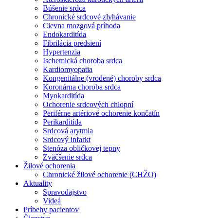
Búšenie srdca
Chronické srdcové zlyhávanie
Cievna mozgová príhoda
Endokarditída
Fibrilácia predsiení
Hypertenzia
Ischemická choroba srdca
Kardiomyopatia
Kongenitálne (vrodené) choroby srdca
Koronárna choroba srdca
Myokarditída
Ochorenie srdcových chlopní
Periférne artériové ochorenie končatín
Perikarditída
Srdcová arytmia
Srdcový infarkt
Stenóza obličkovej tepny
Zväčšenie srdca
Žilové ochorenia
Chronické žilové ochorenie (CHŽO)
Aktuality
Spravodajstvo
Videá
Príbehy pacientov