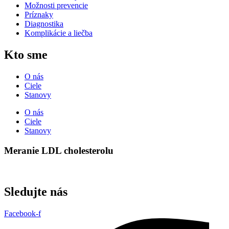
Možnosti prevencie
Príznaky
Diagnostika
Komplikácie a liečba
Kto sme
O nás
Ciele
Stanovy
O nás
Ciele
Stanovy
Meranie LDL cholesterolu
Sledujte nás
Facebook-f