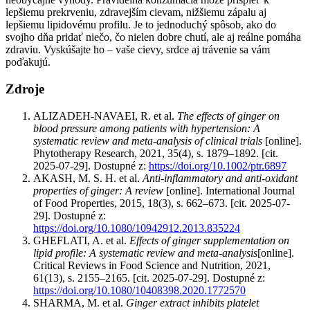
lepšiemu prekrveniu, zdravejším cievam, nižšiemu zápalu aj
lepšiemu lipidovému profilu. Je to jednoduchý spôsob, ako do
svojho dňa pridať niečo, čo nielen dobre chutí, ale aj reálne pomáha
zdraviu. Vyskúšajte ho – vaše cievy, srdce aj trávenie sa vám
poďakujú.
Zdroje
ALIZADEH-NAVAEI, R. et al.
The effects of ginger on
blood pressure among patients with hypertension: A
systematic review and meta-analysis of clinical trials
[online].
Phytotherapy Research, 2021, 35(4), s. 1879–1892. [cit.
2025-07-29]. Dostupné z:
https://doi.org/10.1002/ptr.6897
AKASH, M. S. H. et al.
Anti-inflammatory and anti-oxidant
properties of ginger: A review
[online]. International Journal
of Food Properties, 2015, 18(3), s. 662–673. [cit. 2025-07-
29]. Dostupné z:
https://doi.org/10.1080/10942912.2013.835224
GHEFLATI, A. et al.
Effects of ginger supplementation on
lipid profile: A systematic review and meta-analysis
[online].
Critical Reviews in Food Science and Nutrition, 2021,
61(13), s. 2155–2165. [cit. 2025-07-29]. Dostupné z:
https://doi.org/10.1080/10408398.2020.1772570
SHARMA, M. et al.
Ginger extract inhibits platelet