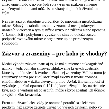
znižovanie lipidov, no pre ľudí so zvýšeným rizikom a mierne
zhoršenými hodnotami môže ísť o vítaný doplnok k životnému
štýlu.
Navyše, zázvor stimuluje tvorbu žlče, čo napomáha metabolizmu
tukov. Zdravý metabolizmus tukov znamená menej tukových
usadenín v cievach a tým aj nižšie riziko ich zúženia alebo upchatia.
V kombinácii s pohybom a vyváženou stravou dokáže zázvor
podporiť rovnováhu tukov v organizme úplne prirodzeným
spôsobom.
Zázvor a zrazeniny – pre koho je vhodný?
Medzi výhodu zázvoru patrí aj to, že má aj mierne antikoagulačné
účinky – teda pomáha znižovať zhlukovanie krvných doštičiek,
ktoré by mohlo viesť k tvorbe nežiaducej zrazeniny. Vďaka tomu je
zaujímavý najmä pre ľudí, ktorí majú sklony k tvorbe trombóz,
embólií alebo sú v riziku cievnych príhod. Avšak táto schopnosť si
vyžaduje aj určitú opatrnosť. U ľudí, ktorí užívajú lieky na riedenie
krvi, ako je warfarín alebo aspirín, môže zázvor zosilniť ich účinok
a zvýšiť riziko krvácania.
Preto ak užívate lieky, vždy je rozumné poradiť sa s lekárom
predtým, než zázvor začnete užívať vo vyšších dávkach alebo vo