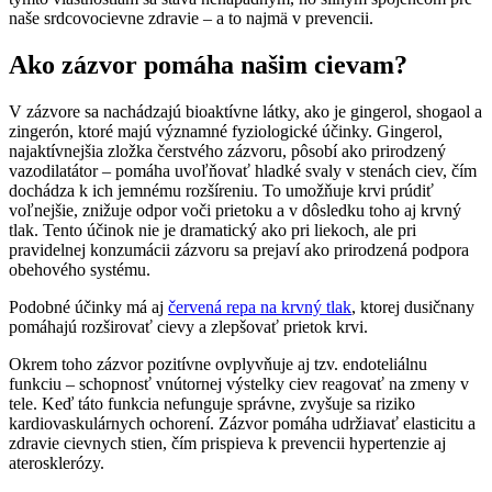
naše srdcovocievne zdravie – a to najmä v prevencii.
Ako zázvor pomáha našim cievam?
V zázvore sa nachádzajú bioaktívne látky, ako je gingerol, shogaol a
zingerón, ktoré majú významné fyziologické účinky. Gingerol,
najaktívnejšia zložka čerstvého zázvoru, pôsobí ako prirodzený
vazodilatátor – pomáha uvoľňovať hladké svaly v stenách ciev, čím
dochádza k ich jemnému rozšíreniu. To umožňuje krvi prúdiť
voľnejšie, znižuje odpor voči prietoku a v dôsledku toho aj krvný
tlak. Tento účinok nie je dramatický ako pri liekoch, ale pri
pravidelnej konzumácii zázvoru sa prejaví ako prirodzená podpora
obehového systému.
Podobné účinky má aj
červená repa na krvný tlak
, ktorej dusičnany
pomáhajú rozširovať cievy a zlepšovať prietok krvi.
Okrem toho zázvor pozitívne ovplyvňuje aj tzv. endoteliálnu
funkciu – schopnosť vnútornej výstelky ciev reagovať na zmeny v
tele. Keď táto funkcia nefunguje správne, zvyšuje sa riziko
kardiovaskulárnych ochorení. Zázvor pomáha udržiavať elasticitu a
zdravie cievnych stien, čím prispieva k prevencii hypertenzie aj
aterosklerózy.