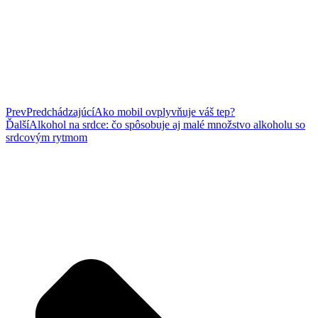
Prev
Predchádzajúcí
Ako mobil ovplyvňuje váš tep?
Ďalší
Alkohol na srdce: čo spôsobuje aj malé množstvo alkoholu so
srdcovým rytmom