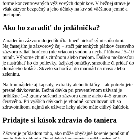
forme koncentrovaných výživových doplnkov. V bežnej strave je
však zázvor bezpečný a jeho účinky na krv sú väčšinou jemné a
postupné.
Ako ho zaradiť do jedálnička?
Zaradením zázvoru do jedálnička hneď niekoľkými spôsobmi.
Najčastejším je zázvorový čaj – stačí pár tenkých plátkov čerstvého
zázvoru zaliať horúcou (nie vriacou) vodou a nechať lúhovať 5–10
minút. Výborne chutí s citrónom alebo medom. Ďalšou možnosťou
je nastrúhať ho do polievky, ázijskej omáčky, smoothie či pridať do
domáceho koláča. Skvelo sa hodí aj do marinád na mäso alebo
zeleninu.
Na trhu nájdete aj kapsuly, extrakty alebo tinktúry – ak potrebujete
presné dávkovanie. Bežná dávka pri preventívnom užívaní je
približne 1–2 gramy sušeného zázvoru denne alebo 4–5 gramov
čerstvého. Pri vyšších dávkach je vhodné konzultovať ich so
zdravotníkom, najmä ak užívate lieky alebo máte citlivý žalúdok.
Pridajte si kúsok zdravia do taniera
Zázvor je príkladom toho, ako môže obyčajné korenie ponúknuť
neobyčajné výhody. Pravidelná konzumácia môže prispieť k