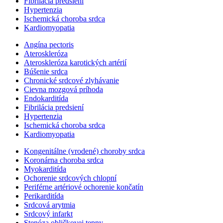
Fibrilácia predsiení
Hypertenzia
Ischemická choroba srdca
Kardiomyopatia
Angína pectoris
Ateroskleróza
Ateroskleróza karotických artérií
Búšenie srdca
Chronické srdcové zlyhávanie
Cievna mozgová príhoda
Endokarditída
Fibrilácia predsiení
Hypertenzia
Ischemická choroba srdca
Kardiomyopatia
Kongenitálne (vrodené) choroby srdca
Koronárna choroba srdca
Myokarditída
Ochorenie srdcových chlopní
Periférne artériové ochorenie končatín
Perikarditída
Srdcová arytmia
Srdcový infarkt
Stenóza obličkovej tepny