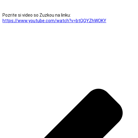
Pozrite si video so Zuzkou na linku: 
https://www.youtube.com/watch?v=btQQYZhWOKY