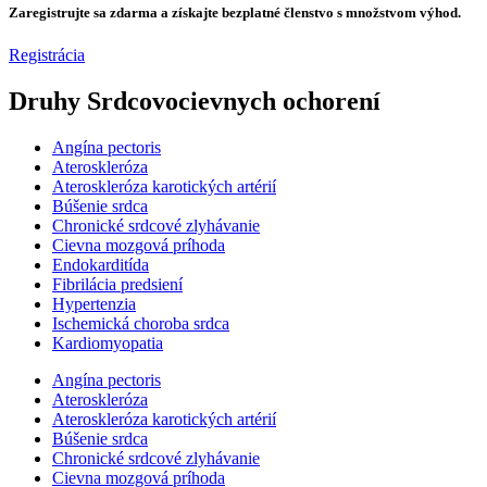
Zaregistrujte sa zdarma a získajte bezplatné členstvo s množstvom výhod.
Registrácia
Druhy Srdcovocievnych ochorení
Angína pectoris
Ateroskleróza
Ateroskleróza karotických artérií
Búšenie srdca
Chronické srdcové zlyhávanie
Cievna mozgová príhoda
Endokarditída
Fibrilácia predsiení
Hypertenzia
Ischemická choroba srdca
Kardiomyopatia
Angína pectoris
Ateroskleróza
Ateroskleróza karotických artérií
Búšenie srdca
Chronické srdcové zlyhávanie
Cievna mozgová príhoda