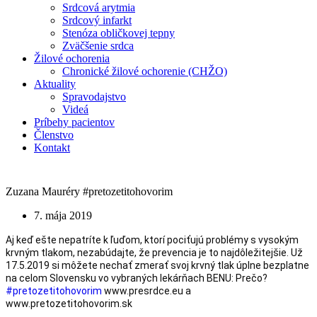
Srdcová arytmia
Srdcový infarkt
Stenóza obličkovej tepny
Zväčšenie srdca
Žilové ochorenia
Chronické žilové ochorenie (CHŽO)
Aktuality
Spravodajstvo
Videá
Príbehy pacientov
Členstvo
Kontakt
Zuzana Mauréry #pretozetitohovorim
7. mája 2019
Aj keď ešte nepatríte k ľuďom, ktorí pociťujú problémy s vysokým 
krvným tlakom, nezabúdajte, že prevencia je to najdôležitejšie. Už 
17.5.2019 si môžete nechať zmerať svoj krvný tlak úplne bezplatne 
na celom Slovensku vo vybraných lekárňach BENU: Prečo? 
#pretozetitohovorim
 www.presrdce.eu a 
www.pretozetitohovorim.sk