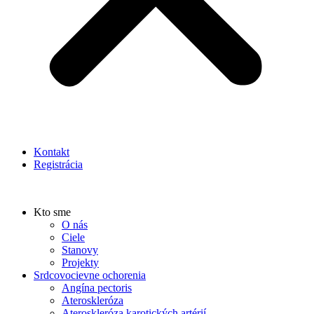
Kontakt
Registrácia
Kto sme
O nás
Ciele
Stanovy
Projekty
Srdcovocievne ochorenia
Angína pectoris
Ateroskleróza
Ateroskleróza karotických artérií