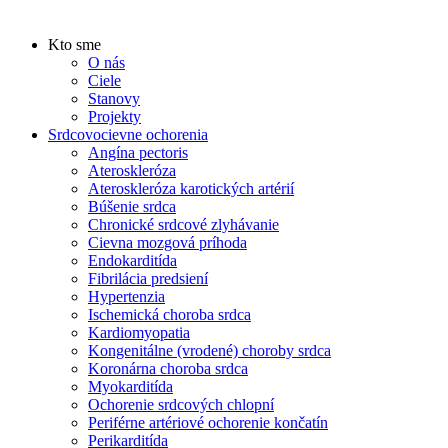
Kto sme
O nás
Ciele
Stanovy
Projekty
Srdcovocievne ochorenia
Angína pectoris
Ateroskleróza
Ateroskleróza karotických artérií
Búšenie srdca
Chronické srdcové zlyhávanie
Cievna mozgová príhoda
Endokarditída
Fibrilácia predsiení
Hypertenzia
Ischemická choroba srdca
Kardiomyopatia
Kongenitálne (vrodené) choroby srdca
Koronárna choroba srdca
Myokarditída
Ochorenie srdcových chlopní
Periférne artériové ochorenie končatín
Perikarditída