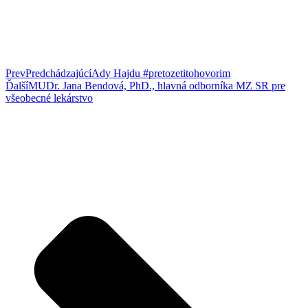
Prev
Predchádzajúcí
Ady Hajdu #pretozetitohovorim
Ďalší
MUDr. Jana Bendová, PhD., hlavná odborníka MZ SR pre
všeobecné lekárstvo