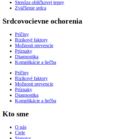
Stenóza obličkovej tepny
Zväčšenie srdca
Srdcovocievne ochorenia
Príčiny
Rizikové faktory
Možnosti prevencie
Príznaky
Diagnostika
Komplikácie a liečba
Príčiny
Rizikové faktory
Možnosti prevencie
Príznaky
Diagnostika
Komplikácie a liečba
Kto sme
O nás
Ciele
Stanovy