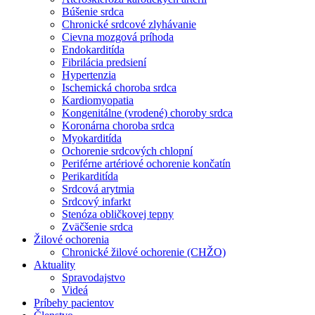
Búšenie srdca
Chronické srdcové zlyhávanie
Cievna mozgová príhoda
Endokarditída
Fibrilácia predsiení
Hypertenzia
Ischemická choroba srdca
Kardiomyopatia
Kongenitálne (vrodené) choroby srdca
Koronárna choroba srdca
Myokarditída
Ochorenie srdcových chlopní
Periférne artériové ochorenie končatín
Perikarditída
Srdcová arytmia
Srdcový infarkt
Stenóza obličkovej tepny
Zväčšenie srdca
Žilové ochorenia
Chronické žilové ochorenie (CHŽO)
Aktuality
Spravodajstvo
Videá
Príbehy pacientov