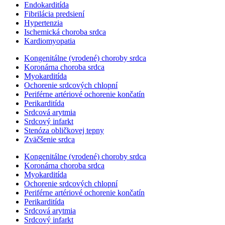
Endokarditída
Fibrilácia predsiení
Hypertenzia
Ischemická choroba srdca
Kardiomyopatia
Kongenitálne (vrodené) choroby srdca
Koronárna choroba srdca
Myokarditída
Ochorenie srdcových chlopní
Periférne artériové ochorenie končatín
Perikarditída
Srdcová arytmia
Srdcový infarkt
Stenóza obličkovej tepny
Zväčšenie srdca
Kongenitálne (vrodené) choroby srdca
Koronárna choroba srdca
Myokarditída
Ochorenie srdcových chlopní
Periférne artériové ochorenie končatín
Perikarditída
Srdcová arytmia
Srdcový infarkt