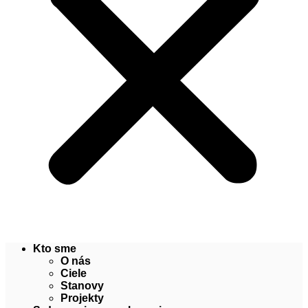
Kto sme
O nás
Ciele
Stanovy
Projekty