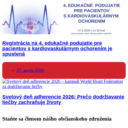
Registrácia na 4. edukačné podujatie pre
pacientov s kardiovaskulárnym ochorením je
spustená
27. apríla 2026
Svetový deň adherencie 2026: Prečo dodržiavanie
liečby zachraňuje životy
Staňte sa členom nášho občianskeho združenia