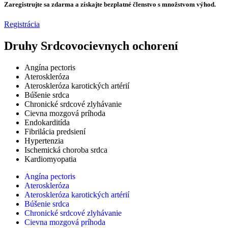
Zaregistrujte sa zdarma a získajte bezplatné členstvo s množstvom výhod.
Registrácia
Druhy Srdcovocievnych ochorení
Angína pectoris
Ateroskleróza
Ateroskleróza karotických artérií
Búšenie srdca
Chronické srdcové zlyhávanie
Cievna mozgová príhoda
Endokarditída
Fibrilácia predsiení
Hypertenzia
Ischemická choroba srdca
Kardiomyopatia
Angína pectoris
Ateroskleróza
Ateroskleróza karotických artérií
Búšenie srdca
Chronické srdcové zlyhávanie
Cievna mozgová príhoda