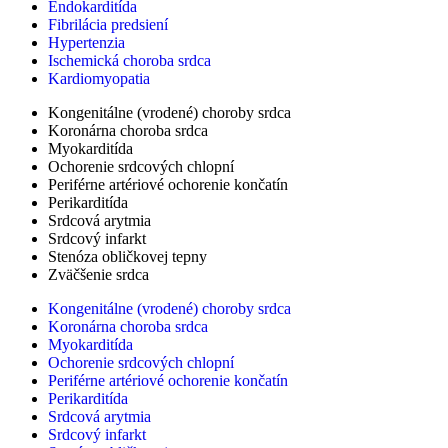
Endokarditída
Fibrilácia predsiení
Hypertenzia
Ischemická choroba srdca
Kardiomyopatia
Kongenitálne (vrodené) choroby srdca
Koronárna choroba srdca
Myokarditída
Ochorenie srdcových chlopní
Periférne artériové ochorenie končatín
Perikarditída
Srdcová arytmia
Srdcový infarkt
Stenóza obličkovej tepny
Zväčšenie srdca
Kongenitálne (vrodené) choroby srdca
Koronárna choroba srdca
Myokarditída
Ochorenie srdcových chlopní
Periférne artériové ochorenie končatín
Perikarditída
Srdcová arytmia
Srdcový infarkt