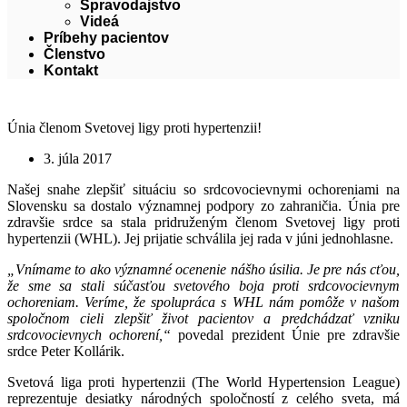
Spravodajstvo
Videá
Príbehy pacientov
Členstvo
Kontakt
Únia členom Svetovej ligy proti hypertenzii!
3. júla 2017
Našej snahe zlepšiť situáciu so srdcovocievnymi ochoreniami na
Slovensku sa dostalo významnej podpory zo zahraničia. Únia pre
zdravšie srdce sa stala pridruženým členom Svetovej ligy proti
hypertenzii (WHL). Jej prijatie schválila jej rada v júni jednohlasne.
„Vnímame to ako významné ocenenie nášho úsilia. Je pre nás cťou,
že sme sa stali súčasťou svetového boja proti srdcovocievnym
ochoreniam. Veríme, že spolupráca s WHL nám pomôže v našom
spoločnom cieli zlepšiť život pacientov a predchádzať vzniku
srdcovocievnych ochorení,“
povedal prezident Únie pre zdravšie
srdce Peter Kollárik.
Svetová liga proti hypertenzii (The World Hypertension League)
reprezentuje desiatky národných spoločností z celého sveta, má