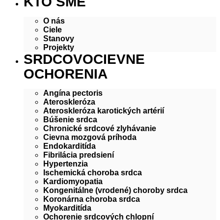
KTO SME
O nás
Ciele
Stanovy
Projekty
SRDCOVOCIEVNE
OCHORENIA
Angína pectoris
Ateroskleróza
Ateroskleróza karotických artérií
Búšenie srdca
Chronické srdcové zlyhávanie
Cievna mozgová príhoda
Endokarditída
Fibrilácia predsiení
Hypertenzia
Ischemická choroba srdca
Kardiomyopatia
Kongenitálne (vrodené) choroby srdca
Koronárna choroba srdca
Myokarditída
Ochorenie srdcových chlopní