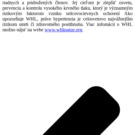
riadnych a pridružených členov. Jej cieľom je zlepšiť osvetu,
prevenciu a kontrolu vysokého krvného tlaku, ktorý je významným
rizikovým faktorom vzniku srdcovocievnych ochorení Ako
upozorňuje WHL, práve hypertenzia je celosvetovo najvážnejším
rizikom smrti či zdravotného postihnutia. Viac infomácii o WHL
možno nájsť na webe
www.whleague.org
.