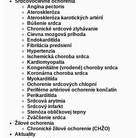
Srdcovocievne ochorenia
Angína pectoris
Ateroskleróza
Ateroskleróza karotických artérií
Búšenie srdca
Chronické srdcové zlyhávanie
Cievna mozgová príhoda
Endokarditída
Fibrilácia predsiení
Hypertenzia
Ischemická choroba srdca
Kardiomyopatia
Kongenitálne (vrodené) choroby srdca
Koronárna choroba srdca
Myokarditída
Ochorenie srdcových chlopní
Periférne artériové ochorenie končatín
Perikarditída
Srdcová arytmia
Srdcový infarkt
Stenóza obličkovej tepny
Zväčšenie srdca
Žilové ochorenia
Chronické žilové ochorenie (CHŽO)
Aktuality