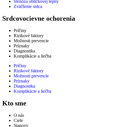
Stenóza obličkovej tepny
Zväčšenie srdca
Srdcovocievne ochorenia
Príčiny
Rizikové faktory
Možnosti prevencie
Príznaky
Diagnostika
Komplikácie a liečba
Príčiny
Rizikové faktory
Možnosti prevencie
Príznaky
Diagnostika
Komplikácie a liečba
Kto sme
O nás
Ciele
Stanovy