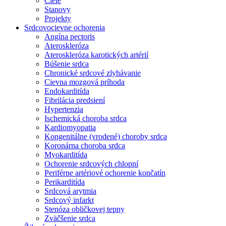
Ciele
Stanovy
Projekty
Srdcovocievne ochorenia
Angína pectoris
Ateroskleróza
Ateroskleróza karotických artérií
Búšenie srdca
Chronické srdcové zlyhávanie
Cievna mozgová príhoda
Endokarditída
Fibrilácia predsiení
Hypertenzia
Ischemická choroba srdca
Kardiomyopatia
Kongenitálne (vrodené) choroby srdca
Koronárna choroba srdca
Myokarditída
Ochorenie srdcových chlopní
Periférne artériové ochorenie končatín
Perikarditída
Srdcová arytmia
Srdcový infarkt
Stenóza obličkovej tepny
Zväčšenie srdca