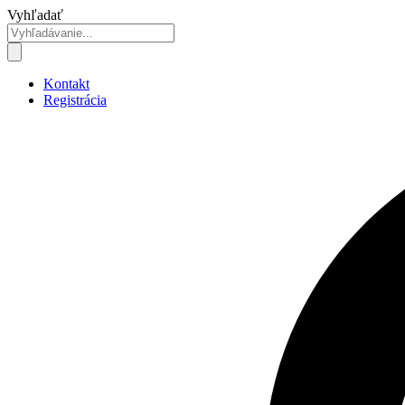
Preskočiť
Vyhľadať
na
obsah
Kontakt
Registrácia